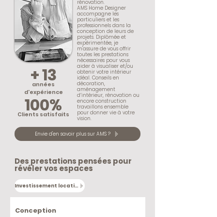
rénovation.
AMS Home Designer
accompagne les
particuliers et les
professionnels dans la
conception de leurs de
projets. Diplômée et
expérimentée, je
m'assure de vous offrir
toutes les prestations
nécessaires pour vous
aider à visualiser et/ou
+ 13
obtenir votre intérieur
idéal. Conseils en
décoration,
années
aménagement
d'expérience
d’intérieur, rénovation ou
100%
encore construction
travaillons ensemble
pour donner vie à votre
Clients satisfaits
vision.​
Envie d'en savoir plus sur AMS ?
Des prestations pensées pour
révéler vos espaces
Investissement locatifs
Conception