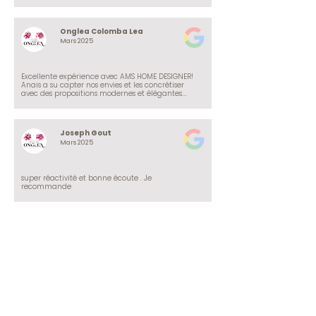
et pouvoir vous aiguiller au mieux dans vos 
envies
Onglea Colomba Lea
O
Mars 2025
Excellente expérience avec AMS HOME DESIGNER!

Anais a su capter nos envies et les concrétiser 
avec des propositions modernes et élégantes.

Un accompagnement de qualité du début à la 
fin. Je recommande les yeux fermés !

Merci encore.
Joseph Gout
J
Mars 2025
super réactivité et bonne écoute . Je 
recommande