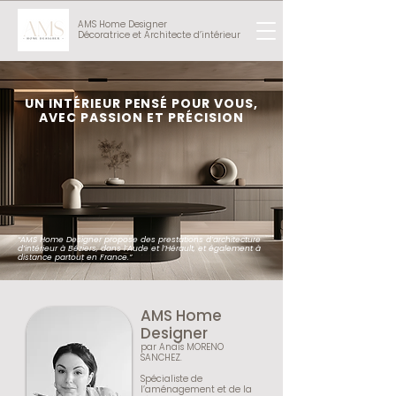
AMS Home Designer
Décoratrice et Architecte d’intérieur
UN INTÉRIEUR PENSÉ POUR VOUS,
AVEC PASSION ET PRÉCISION
“AMS Home Designer propose des prestations d’architecture
d’intérieur à Béziers, dans l’Aude et l’Hérault, et également à
distance partout en France.”
AMS Home
Designer
par Anaïs MORENO
SANCHEZ.
​​​Spécialiste de
l’aménagement et de la