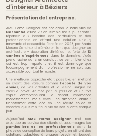
d’intérieur à Béziers
Présentation de l'entreprise.
AMS Home Designer est née dans la belle ville de
Narbonne
d’une vision simple mais puissante :
répondre aux besoins des particuliers et des
professionnels en offrant une solution unique,
innovante et accessible. Fondée en 2023, par Anaïs
Moreno Sanchez diplômée en tant que designer en
architecture - décoration d'intérieur et forte de
13
années d'expériences
dans le domaine. L'idée
prend racine dans un constat : se sentir bien chez
soi est trop important et il est dommage que
l'accompagnement d'un professionnel ne soit pas
accessible pour tout le monde.
Une meilleure approche était possible, en mettant
en avant des valeurs comme
l'écoute de vos
envies
, de vos attentes et la vision unique de
chaque projet. Animée par la passion et un fort
esprit entrepreneurial, le départ commence
modestement, mais avec une ambition claire :
transformer cette idée en une réalité solide et
concrète, qui simplifie la vie de ses clients chaque
jour.
Aujourd'hui
AMS Home Designer
met son
expertise au service des clients et accompagne les
particuliers et les professionnels
dans la
phase de conception de leurs projets, en offrant des
solutions adaptées à chaque besoin et budget.