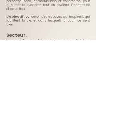
personnalisées, harmonieuses et cohérentes, pour
sublimer le quotidien tout en révélant l’identité de
chaque lieu.
L’objectif :
concevoir des espaces qui inspirent, qui
facilitent la vie, et dans lesquels chacun se sent
bien.
Secteur.
Les prestations sont disponibles en présentiel dans
l’Aude et l’Hérault
et à distance dans toute la
France
. Aucun frais supplémentaire n’est appliqué
dans un rayon de 30 km autour de
Béziers
. Au-
delà, des frais de déplacement sont à prévoir.
Villes incluses dans le périmètre de 30 km : Adissan, Agde, Agel, Alignan-du-
Vent, Armissan, Assignan, Autignac, Babeau-Bouldoux, Bassan, Bessan,
Béziers, Berlou, Bize-Minervois, Boujan-sur-Libron, Cabrerolles, Cabrières,
Caux, Capestang, Castelnau-de-Guers, Cazouls-lès-Béziers, Cazedarnes,
Cers, Cébazan, Cessenon-sur-Orb, Causses-et-Veyran, Colombiers,
Corneilhan, Coursan, Cuxac-d'Aude, Espondeilhan, Faugères, Fleury,
Florensac, Fos, Fontès, Fouzilhon, Gruissan, Laurens, Les Aires, Lespignan,
Lézignan-la-Cèbe, Lignan-sur-Orb, Magalas, Maraussan, Marseillan,
Maureilhan, Montady, Montagnac, Montblanc, Montels, Montesquieu,
Montouliers, Montredon-des-Corbières, Moussan, Murviel-lès-Béziers,
Neffiès, Nézignan-l'Évêque, Névian, Nizas, Nissan-lez-Enserune, Narbonne,
Ouveillan, Paulhan, Pézenas, Pézènes-les-mines, Pinet, Poilhes, Pouzolles,
Puimisson, Puissalicon, Puisserguier, Portiragnes, Prades-sur-Vernazobre,
Quarante, Roquebrun, Roquessels, Roujan, Saint-Chinian, Saint-Geniès-de-
Fontedit, Saint-Nazaire-de-Ladarez, Saint-Thibéry, Sallèles-d'Aude, Sauvian,
Sérignan, Thézan-lès-Béziers, Tourbes, Usclas-d'Hérault, Valmascle, Valras-
Plage, Valros, Vendres, Vias, Villespassans, Vinassan.
Retour à la page d'acceuil