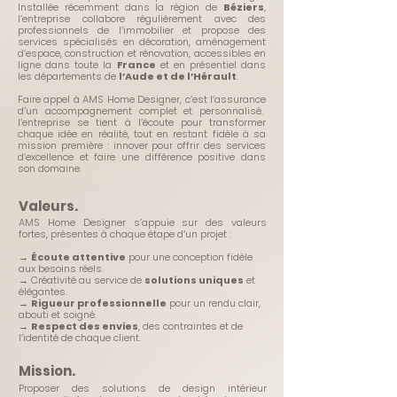
Installée récemment dans la région de
Béziers
,
l’entreprise collabore régulièrement avec des
professionnels de l’immobilier et propose des
services spécialisés en décoration, aménagement
d’espace, construction et rénovation, accessibles en
ligne dans toute la
France
et en présentiel dans
les départements de
l’Aude et de l’Hérault
.
Faire appel à AMS Home Designer, c’est l’assurance
d’un accompagnement complet et personnalisé.
l’entreprise se tient à l’écoute pour transformer
chaque idée en réalité, tout en restant fidèle à sa
mission première : innover pour offrir des services
d’excellence et faire une différence positive dans
son domaine.
Valeurs.
​AMS Home Designer s’appuie sur des valeurs
fortes, présentes à chaque étape d’un projet :
→
Écoute attentive
pour une conception fidèle
aux besoins réels.
→ Créativité au service de
solutions uniques
et
élégantes.
→
Rigueur professionnelle
pour un rendu clair,
abouti et soigné.
→
Respect des envies
, des contraintes et de
l’identité de chaque client.
Mission.
​Proposer des solutions de design intérieur