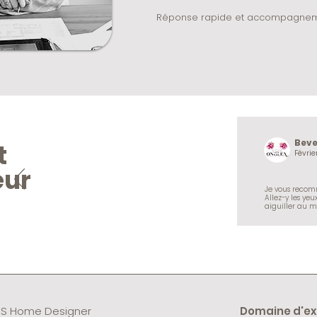
Réponse rapide et accompagnemen
Beve
t
B
Févrie
eur
Je vous recomm
Allez-y les yeu
aiguiller au m
S Home Designer
Domaine d'ex