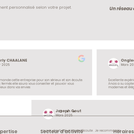
t personnalisé selon votre projet.
Un réseau d
rly CHAALANE
Ongle
O
r 2025
Mars 20
ande cette entreprise pour son sérieux et son écoute. 

Excellente expér
x fermés elle saura vous conseiller et pouvoir vous 
Anais a su capter
ieux dans vos envies
modernes et élég
Un accompagneme
les yeux fermés !

Merci encore.
Joseph Gout
J
Mars 2025
pertise
Secteur d'activité
super réactivité et bonne écoute . Je recommande
Horaires