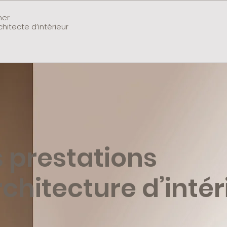
ner
chitecte d’intérieur
 prestations
rchitecture d’intér