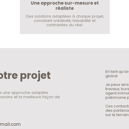
Une approche sur-mesure et
réaliste
Des solutions adaptées à chaque projet,
conciliant créativité, faisabilité et
contraintes du réel.
otre projet
En tant qu’a
global.
Je peux ains
travaux, bur
te une approche adaptée.
agent immobi
soins et la meilleure façon de
patrimoine p
Ces contacts
des partenar
sur le terrain
mail.com