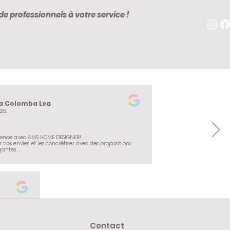
e professionnels à votre service !
a Colomba Lea
25
ience avec AMS HOME DESIGNER!

 nos envies et les concrétiser avec des propositions 
antes.

nt de qualité du début à la fin. Je recommande 
Contact