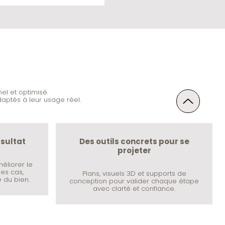
el et optimisé.
daptés à leur usage réel.
ésultat
Des outils concrets pour se
projeter
éliorer le
les cas,
Plans, visuels 3D et supports de
té du bien.
conception pour valider chaque étape
avec clarté et confiance.