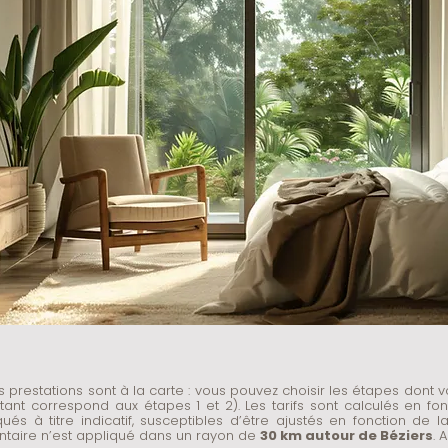
s prestations sont à la carte : vous pouvez choisir les étapes dont
ant correspond aux étapes 1 et 2). Les tarifs sont calculés en fo
s à titre indicatif, susceptibles d’être ajustés en fonction de la
taire n’est appliqué dans un rayon de
30 km autour de Béziers
. 