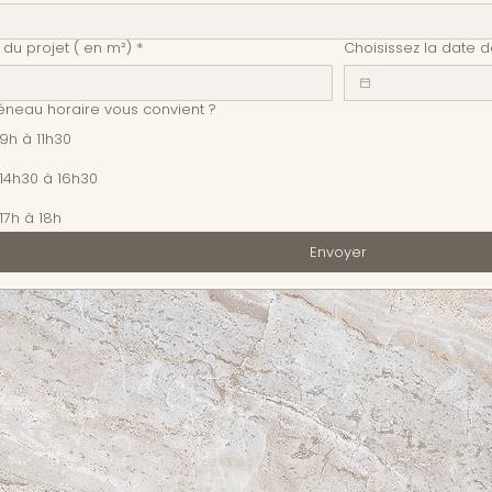
 du projet ( en m²)
*
Choisissez la date 
éneau horaire vous convient ?
9h à 11h30
14h30 à 16h30
17h à 18h
Envoyer