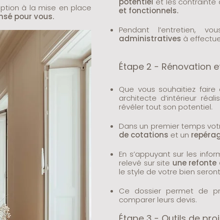
potentiel
et les
contrainte 
eption à la mise en place
et fonctionnels.
nsé pour vous.
Pendant l’entretien, 
administratives
à effectue
Étape 2 - Rénovation 
Que vous souhaitiez faire
architecte d’intérieur réal
révéler tout son potentiel.
Dans un premier temps votre
de cotations
et un
repéra
En s’appuyant sur les infor
relevé sur site
une refonte
le style de votre bien seron
Ce dossier permet de pré
comparer leurs devis.
Étape 3 - Outils de proj