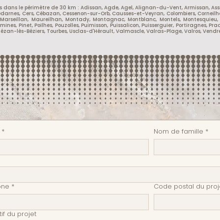
luses dans le périmètre de 30 km : Adissan, Agde, Agel, Alignan-du-Vent, Armissan, A
edarnes, Cers, Cébazan, Cessenon-sur-Orb, Causses-et-Veyran, Colombiers, Corneilhan
arseillan, Maureilhan, Montady, Montagnac, Montblanc, Montels, Montesquieu, Mon
mines, Pinet, Poilhes, Pouzolles, Puimisson, Puissalicon, Puisserguier, Portiragne
ézan-lès-Béziers, Tourbes, Usclas-d'Hérault, Valmascle, Valras-Plage, Valros, Vendres
*
Nom de famille
*
one
*
Code postal du proj
if du projet