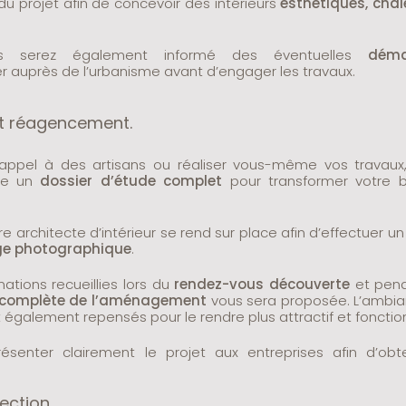
du projet afin de concevoir des intérieurs
esthétiques, chal
vous serez également informé des éventuelles
déma
r auprès de l’urbanisme avant d’engager les travaux.
et réagencement.
 appel à des artisans ou réaliser vous-même vos travaux,
ise un
dossier d’étude complet
pour transformer votre b
 architecte d’intérieur se rend sur place afin d’effectuer u
ge photographique
.
mations recueillies lors du
rendez-vous découverte
et pend
 complète de l’aménagement
vous sera proposée. L’ambia
t également repensés pour le rendre plus attractif et fonctio
senter clairement le projet aux entreprises afin d’obte
ection.