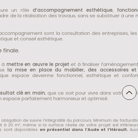
assure un rôle
d’accompagnement esthétique
,
fonction
dre de la réalisation des travaux, sans se substituer à une 
l’accompagnement sont la consultation des entreprises, les 
istique et conseil esthétique.
 finale.
e à
mettre en œuvre le projet
et à finaliser l’aménagement
lise
la mise en place du mobilier, des accessoires et
aque espace devienne fonctionnel, esthétique et confo
ésultat clé en main
, que ce soit pour vivre dans votre intéri
 un espace parfaitement harmonieux et optimisé.
bligation de suivre l’intégralité du parcours. Minimum de facturati
 à 20 m², même si la surface réelle de votre projet est inférieure
ns sont disponibles
en présentiel dans l’Aude et l’Hérault.
Auc