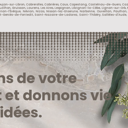
 Boujan-sur-Libron, Cabrerolles, Cabrières, Caux, Capestang, Castelnau-de-Guers, Caz
uzilhon, Gruissan, Laurens, Les Aires, Lespignan, Lézignan-la-Cèbe, Lignan-sur-Orb,
nan-l'Évêque, Névian, Nizas, Nissan-lez-Enserune, Narbonne, Ouveillan, Paulhan,
Saint-Geniès-de-Fontedit, Saint-Nazaire-de-Ladarez, Saint-Thibéry, Sallèles-d'Aude,
ns de votre
t et donnons vie
 idées.