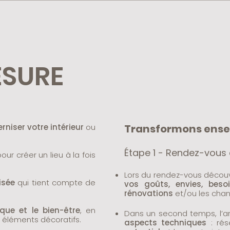
ESURE
niser votre intérieur
ou
Transformons ensem
Étape 1 - Rendez-vous
 créer un lieu à la fois
Lors du rendez-vous décou
isée
qui tient compte de
vos goûts, envies, besoi
rénovations
et/ou les chan
ique et le bien-être
, en
Dans un second temps, l’ar
es éléments décoratifs.
aspects techniques
: rés