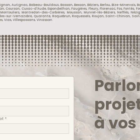
ssignan, Autignac, Babeau-Bouldoux, Bassan, Bessan, Béziers, Berlou, Bize-Minervois,
, Coursan, Cuxac-d'Aude, Espondeilhan, Faugères, Fleury, Florensac, Fos, Fontès, Fo
touliers, Montredon-des-Corbières, Moussan, Murviel-lès-Béziers, Neffiès, Nézig
s, Prades-sur-Vernazobre, Quarante, Roquebrun, Roquessels, Roujan, Saint-Chinian, 
, Vias, Villespassans, Vinassan.
Parlo
proje
à vos
et
*