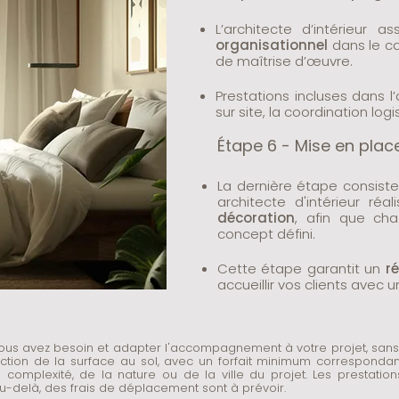
L’architecte d’intérieur 
organisationnel
dans le ca
de maîtrise d’œuvre.
Prestations incluses dans 
sur site, la coordination log
Étape 6 - Mise en place
La dernière étape consist
architecte d'intérieur réa
décoration
, afin que ch
concept défini.
​Cette étape garantit un
r
accueillir vos clients avec
 vous avez besoin et adapter l'accompagnement à votre projet, sans o
nction de la surface au sol, avec un forfait minimum correspondant
 complexité, de la nature ou de la ville du projet.​ Les prestatio
Au-delà, des frais de déplacement sont à prévoir.​